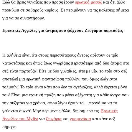
Εδώ θα βρεις γυναίκες που προσφέρουν
ερωτικό μασάζ
και ότι άλλο
προκύψει σε σοβαρούς κυρίους. Σε περιμένουν να τις καλέσεις σήμερα
για να σε συναντήσουν.
Ερωτικές Αγγελίες για άντρες που ψάχνουν Ζευγάρια-παρτούζες
Η αλήθεια είναι ότι στους περισσότερους άντρες αρέσουν οι τρίο
καταστάσεις και όπως ίσως γνωρίζεις περισσότερα από δύο άτομα στο
σεξ είναι παρτούζα! Είτε με δύο γυναίκες, είτε με μία, το τρίο στο σεξ
αποτελεί μια ερωτική φαντασίωση πολλών, που όμως ελάχιστοι
τολμούν! Το τρίο είναι κάτι που δεν το σχεδιάζεις, αλλά έρχεται μόνο
του! Είναι μια ερωτική πράξη που μένει αξέχαστη για κάθε άντρα που
την συζητάει για χρόνια, αφού λίγοι έχουν το …προνόμιο να το
γεύονται συχνά! Μην περιμένεις άλλο, δες σήμερα τις
Ερωτικές
Αγγελίες του Mylist
για
ζευγάρια
και
γκομενάκια
και κάνε σεξ
σήμερα.