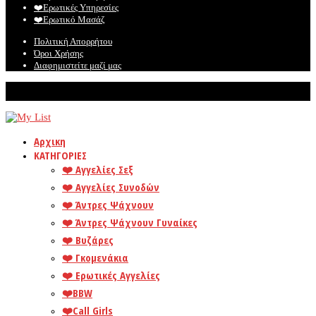
❤️️Ερωτικές Υπηρεσίες
❤️️Ερωτικό Μασάζ
Πολιτική Απορρήτου
Όροι Χρήσης
Διαφημιστείτε μαζί μας
© Mylist. Το καλύτερο site για ερωτικές αγγελίες!
Αρχικη
ΚΑΤΗΓΟΡΙΕΣ
❤️️ Αγγελίες Σεξ
❤️️ Αγγελίες Συνοδών
❤️️ Άντρες Ψάχνουν
❤️️ Άντρες Ψάχνουν Γυναίκες
❤️️ Βυζάρες
❤️️ Γκομενάκια
❤️️ Ερωτικές Αγγελίες
❤️️BBW
❤️️Call Girls