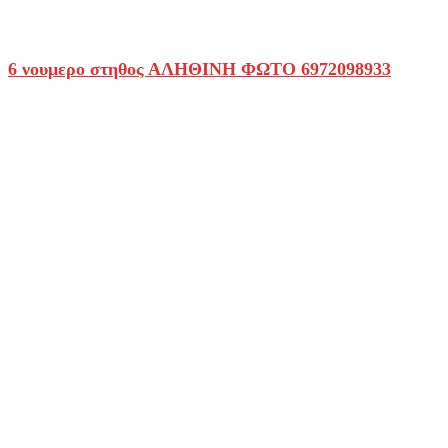
6 νουμερο στηθος ΑΛΗΘΙΝΗ ΦΩΤΟ 6972098933