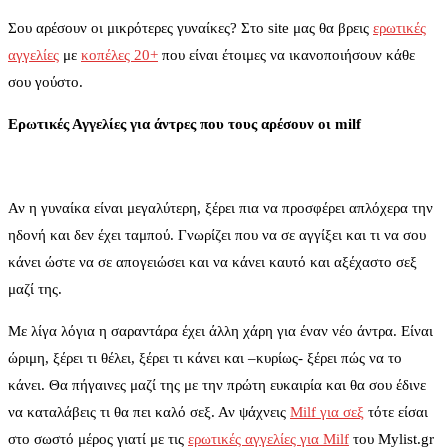
Σου αρέσουν οι μικρότερες γυναίκες? Στο site μας θα βρεις
ερωτικές
αγγελίες
με
κοπέλες 20+
που είναι έτοιμες να ικανοποιήσουν κάθε
σου γούστο.
Ερωτικές Αγγελίες για άντρες που τους αρέσουν οι
milf
Αν η γυναίκα είναι μεγαλύτερη, ξέρει πια να προσφέρει απλόχερα την
ηδονή και δεν έχει ταμπού. Γνωρίζει που να σε αγγίξει και τι να σου
κάνει ώστε να σε απογειώσει και να κάνει καυτό και αξέχαστο σεξ
μαζί της.
Με λίγα λόγια η σαραντάρα έχει άλλη χάρη για έναν νέο άντρα. Είναι
ώριμη, ξέρει τι θέλει, ξέρει τι κάνει και –κυρίως- ξέρει πώς να το
κάνει. Θα πήγαινες μαζί της με την πρώτη ευκαιρία και θα σου έδινε
να καταλάβεις τι θα πει καλό σεξ. Αν ψάχνεις
Milf για σεξ
τότε είσαι
στο σωστό μέρος γιατί με τις
ερωτικές αγγελίες για Milf
του Mylist.gr