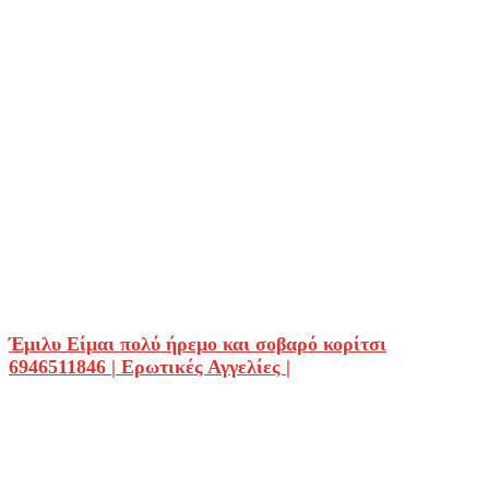
Έμιλυ Είμαι πολύ ήρεμο και σοβαρό κορίτσι
6946511846 | Ερωτικές Αγγελίες |