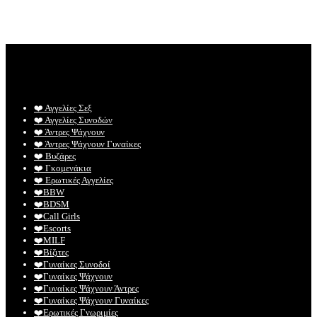
❤️️ Αγγελίες Σεξ
❤️️ Αγγελίες Συνοδών
❤️️ Άντρες Ψάχνουν
❤️️ Άντρες Ψάχνουν Γυναίκες
❤️️ Βυζάρες
❤️️ Γκομενάκια
❤️️ Ερωτικές Αγγελίες
❤️️BBW
❤️️BDSM
❤️️Call Girls
❤️️Escorts
❤️️MILF
❤️️Βίζιτες
❤️️Γυναίκες Συνοδοί
❤️️Γυναίκες Ψάχνουν
❤️️Γυναίκες Ψάχνουν Άντρες
❤️️Γυναίκες Ψάχνουν Γυναίκες
❤️️Ερωτικές Γνωριμίες