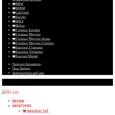
❤️️BBW
❤️️BDSM
❤️️Call Girls
❤️️Escorts
❤️️MILF
❤️️Βίζιτες
❤️️Γυναίκες Συνοδοί
❤️️Γυναίκες Ψάχνουν
❤️️Γυναίκες Ψάχνουν Άντρες
❤️️Γυναίκες Ψάχνουν Γυναίκες
❤️️Ερωτικές Γνωριμίες
❤️️Ερωτικές Υπηρεσίες
❤️️Ερωτικό Μασάζ
Πολιτική Απορρήτου
Όροι Χρήσης
Διαφημιστείτε μαζί μας
© Mylist. Το καλύτερο site για ερωτικές αγγελίες!
Αρχικη
ΚΑΤΗΓΟΡΙΕΣ
❤️️ Αγγελίες Σεξ