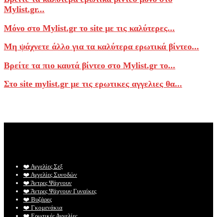
Mylist.gr...
Μόνο στο Mylist.gr το site με τις καλύτερες...
Μη ψάχνετε άλλο για τα καλύτερα ερωτικά βίντεο...
Βρείτε τα πιο καυτά βίντεο στο Mylist.gr το...
Στο site mylist.gr με τις ερωτικες αγγελιες θα...
❤️️ Αγγελίες Σεξ
❤️️ Αγγελίες Συνοδών
❤️️ Άντρες Ψάχνουν
❤️️ Άντρες Ψάχνουν Γυναίκες
❤️️ Βυζάρες
❤️️ Γκομενάκια
❤️️ Ερωτικές Αγγελίες