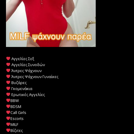
Αγγελίες Σεξ
Αγγελίες Συνοδών
Άντρες Ψάχνουν
Άντρες Ψάχνουν Γυναίκες
Βυζάρες
Γκομενάκια
Ερωτικές Αγγελίες
BBW
BDSM
Call Girls
Escorts
MILF
️
Βίζιτες