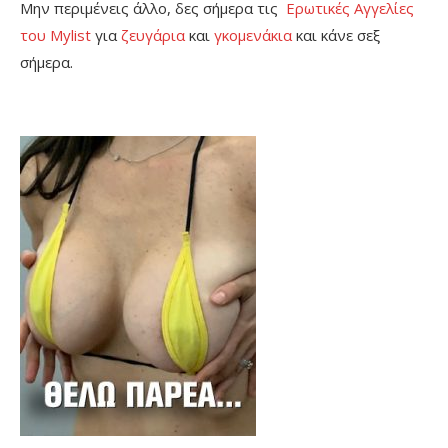
Μην περιμένεις άλλο, δες σήμερα τις
Ερωτικές Αγγελίες
του Mylist
για
ζευγάρια
και
γκομενάκια
και κάνε σεξ
σήμερα.