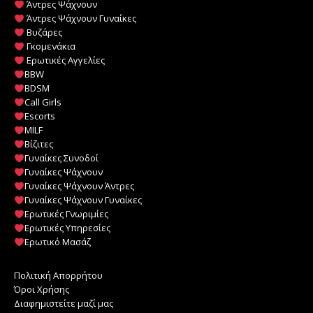
Άντρες Ψάχνουν
Άντρες Ψάχνουν Γυναίκες
Βυζάρες
Γκομενάκια
Ερωτικές Αγγελίες
BBW
BDSM
Call Girls
Escorts
MILF
️
Βίζιτες
Γυναίκες Συνοδοί
Γυναίκες Ψάχνουν
Γυναίκες Ψάχνουν Άντρες
Γυναίκες Ψάχνουν Γυναίκες
Ερωτικές Γνωριμίες
Ερωτικές Υπηρεσίες
Ερωτικό Μασάζ
Πολιτική Απορρήτου
Όροι Χρήσης
Διαφημιστείτε μαζί μας