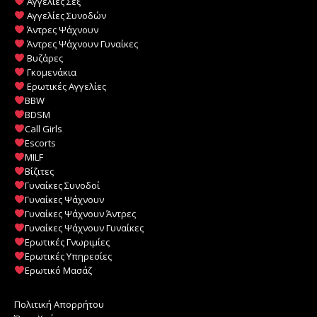
Αγγελίες Σεξ
Αγγελίες Συνοδών
Άντρες Ψάχνουν
Άντρες Ψάχνουν Γυναίκες
Βυζάρες
Γκομενάκια
Ερωτικές Αγγελίες
BBW
BDSM
Call Girls
Escorts
MILF
️
Βίζιτες
Γυναίκες Συνοδοί
Γυναίκες Ψάχνουν
Γυναίκες Ψάχνουν Άντρες
Γυναίκες Ψάχνουν Γυναίκες
Ερωτικές Γνωριμίες
Ερωτικές Υπηρεσίες
Ερωτικό Μασάζ
Πολιτική Απορρήτου