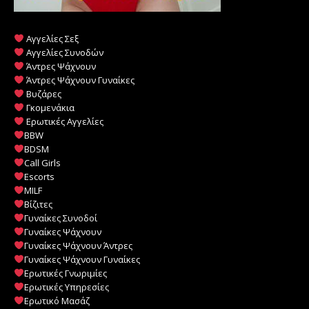
Αγγελίες Σεξ
Αγγελίες Συνοδών
Άντρες Ψάχνουν
Άντρες Ψάχνουν Γυναίκες
Βυζάρες
Γκομενάκια
Ερωτικές Αγγελίες
BBW
BDSM
Call Girls
Escorts
MILF
️
Βίζιτες
Γυναίκες Συνοδοί
Γυναίκες Ψάχνουν
Γυναίκες Ψάχνουν Άντρες
Γυναίκες Ψάχνουν Γυναίκες
Ερωτικές Γνωριμίες
Ερωτικές Υπηρεσίες
Ερωτικό Μασάζ