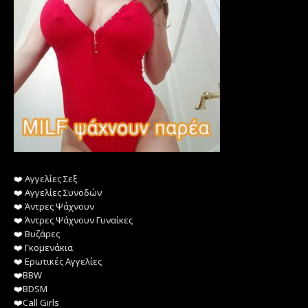
❤️️ Αγγελίες Σεξ
❤️️ Αγγελίες Συνοδών
❤️️ Άντρες Ψάχνουν
❤️️ Άντρες Ψάχνουν Γυναίκες
❤️️ Βυζάρες
❤️️ Γκομενάκια
❤️️ Ερωτικές Αγγελίες
❤️️BBW
❤️️BDSM
❤️️Call Girls