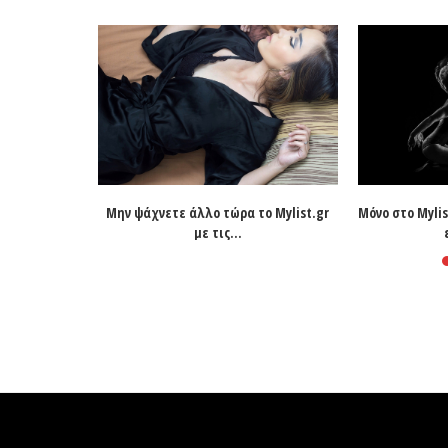
ς ερωτικες
Μην ψάχνετε άλλο τώρα το Mylist.gr
Μόνο στο Mylis
.
με τις...