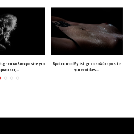
t.gr το καλύτερο site για
Βρείτε στο Mylist.gr το καλύτερο site
Ψά
ερωτικες...
για erotikes...