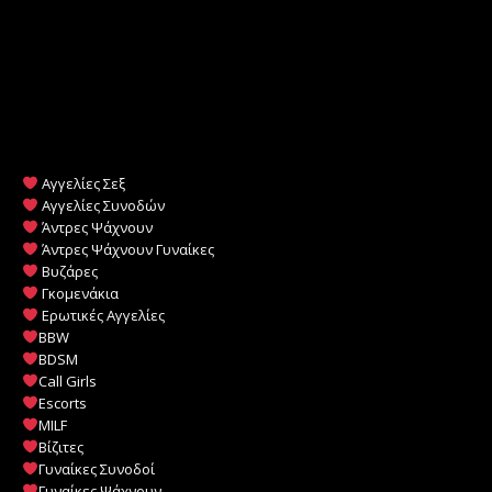
Αγγελίες Σεξ
Αγγελίες Συνοδών
Άντρες Ψάχνουν
Άντρες Ψάχνουν Γυναίκες
Βυζάρες
Γκομενάκια
Ερωτικές Αγγελίες
BBW
BDSM
Call Girls
Escorts
MILF
️
Βίζιτες
Γυναίκες Συνοδοί
Γυναίκες Ψάχνουν