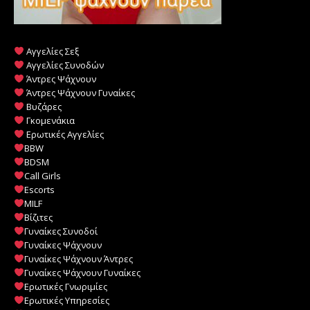
Αγγελίες Σεξ
Αγγελίες Συνοδών
Άντρες Ψάχνουν
Άντρες Ψάχνουν Γυναίκες
Βυζάρες
Γκομενάκια
Ερωτικές Αγγελίες
BBW
BDSM
Call Girls
Escorts
MILF
️
Βίζιτες
Γυναίκες Συνοδοί
Γυναίκες Ψάχνουν
Γυναίκες Ψάχνουν Άντρες
Γυναίκες Ψάχνουν Γυναίκες
Ερωτικές Γνωριμίες
Ερωτικές Υπηρεσίες