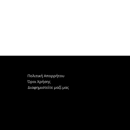
χνετε τα καλύτερα ερωτικά βίντεο;
Μόνο στο Mylist.gr το site με τ
Θα τα βρείτε...
ερωτικες...
Πολιτική Απορρήτου
Όροι Χρήσης
Διαφημιστείτε μαζί μας