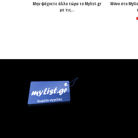
ς ερωτικες
Μην ψάχνετε άλλο τώρα το Mylist.gr
Μόνο στο Mylis
.
με τις...