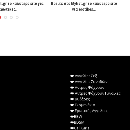
t.gr το καλύτερο site για
Βρείτε στο Mylist.gr το καλύτερο site
Ψά
ερωτικες...
για erotikes...
❤️️ Αγγελίες Σεξ
❤️️ Αγγελίες Συνοδών
❤️️ Άντρες Ψάχνουν
❤️️ Άντρες Ψάχνουν Γυναίκες
❤️️ Βυζάρες
❤️️ Γκομενάκια
❤️️ Ερωτικές Αγγελίες
❤️️BBW
❤️️BDSM
❤️️Call Girls