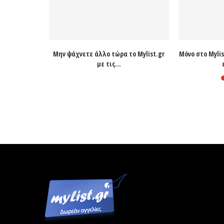
ς ερωτικες
Μην ψάχνετε άλλο τώρα το Mylist.gr
Μόνο στο Mylis
.
με τις...