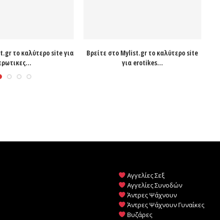
t.gr το καλύτερο site για
Βρείτε στο Mylist.gr το καλύτερο site
Ψά
ερωτικες...
για erotikes...
Αγγελίες Σεξ
Αγγελίες Συνοδών
Άντρες Ψάχνουν
Άντρες Ψάχνουν Γυναίκες
Βυζάρες