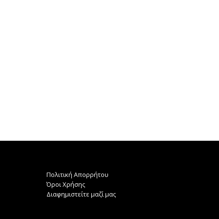
χνετε τα καλύτερα ερωτικά βίντεο;
Μόνο στο Mylist.gr το site με τ
Θα τα βρείτε...
ερωτικες...
Πολιτική Απορρήτου
Όροι Χρήσης
Διαφημιστείτε μαζί μας