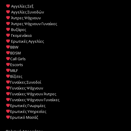
Αγγελίες Σεξ
Αγγελίες Συνοδών
Άντρες Ψάχνουν
Άντρες Ψάχνουν Γυναίκες
Βυζάρες
Γκομενάκια
Ερωτικές Αγγελίες
BBW
BDSM
Call Girls
Escorts
MILF
️
Βίζιτες
Γυναίκες Συνοδοί
Γυναίκες Ψάχνουν
Γυναίκες Ψάχνουν Άντρες
Γυναίκες Ψάχνουν Γυναίκες
Ερωτικές Γνωριμίες
Ερωτικές Υπηρεσίες
Ερωτικό Μασάζ