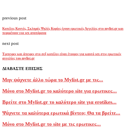
previous post
Κοπέλες Κοντές, Σκληρές Ψηλές Κυρίες έχουν ερωτικές Αγγελίες στο mylist.gr και
περιμένουν για sex ανυπόμονα
next post
Έμπειρες και άπειρες στο σεξ κοπέλες είναι έτοιμες για καυτό sex στις ερωτικές
αγγελίες του mylist.gr
ΔΙΑΒΑΣΤΕ ΕΠΙΣΗΣ
Μην ψάχνετε άλλο τώρα το Mylist.gr με τις...
Μόνο στο Mylist.gr το καλύτερο site για ερωτικες...
Βρείτε στο Mylist.gr το καλύτερο site για erotikes...
Ψάχνετε τα καλύτερα ερωτικά βίντεο; Θα τα βρείτε...
Μόνο στο Mylist.gr το site με τις ερωτικες...