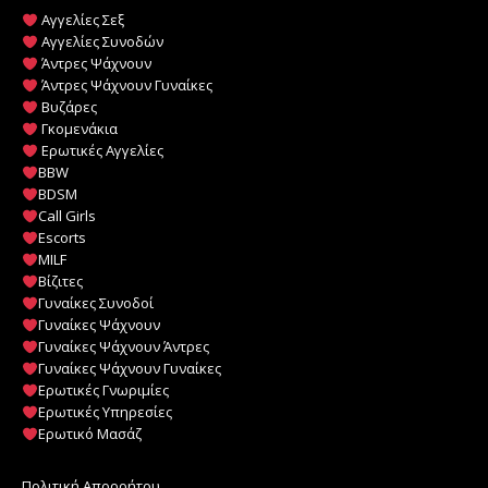
Αγγελίες Σεξ
Αγγελίες Συνοδών
Άντρες Ψάχνουν
Άντρες Ψάχνουν Γυναίκες
Βυζάρες
Γκομενάκια
Ερωτικές Αγγελίες
BBW
BDSM
Call Girls
Escorts
MILF
️
Βίζιτες
Γυναίκες Συνοδοί
Γυναίκες Ψάχνουν
Γυναίκες Ψάχνουν Άντρες
Γυναίκες Ψάχνουν Γυναίκες
Ερωτικές Γνωριμίες
Ερωτικές Υπηρεσίες
Ερωτικό Μασάζ
Πολιτική Απορρήτου