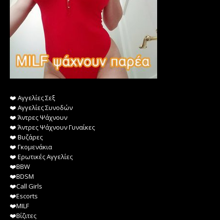
❤️️ Αγγελίες Σεξ
❤️️ Αγγελίες Συνοδών
❤️️ Άντρες Ψάχνουν
❤️️ Άντρες Ψάχνουν Γυναίκες
❤️️ Βυζάρες
❤️️ Γκομενάκια
❤️️ Ερωτικές Αγγελίες
❤️️BBW
❤️️BDSM
❤️️Call Girls
❤️️Escorts
❤️️MILF
❤️️Βίζιτες