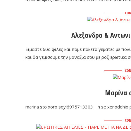
CON
Αλεξανδρα & Αντωνι
Ειμαστε δυο φιλες και παμε πακετο γεματες με πολυ
και θα γεμισουμε την μοναξια σου με ροζ ερωτικα 
CON
Μαρίνα α
marina sto xoro soy!6975713303 h se xenodohio pr
CON