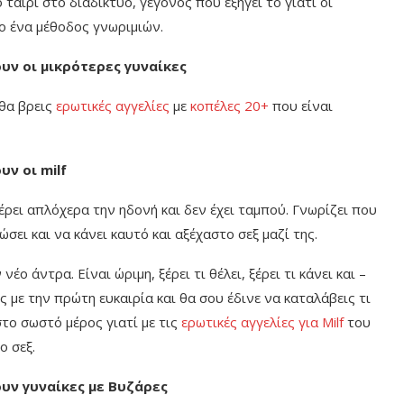
 ταίρι στο διαδίκτυο, γεγονός που εξηγεί το γιατί οι
ο ένα μέθοδος γνωριμιών.
υν οι μικρότερες γυναίκες
 θα βρεις
ερωτικές αγγελίες
με
κοπέλες 20+
που είναι
ουν οι
milf
έρει απλόχερα την ηδονή και δεν έχει ταμπού. Γνωρίζει που
ώσει και να κάνει καυτό και αξέχαστο σεξ μαζί της.
έο άντρα. Είναι ώριμη, ξέρει τι θέλει, ξέρει τι κάνει και –
ς με την πρώτη ευκαιρία και θα σου έδινε να καταλάβεις τι
στο σωστό μέρος γιατί με τις
ερωτικές αγγελίες για Milf
του
ο σεξ.
ουν γυναίκες με Βυζάρες