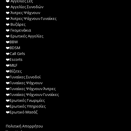
❤️️ Αγγελίες Σεξ
❤️️ Αγγελίες Συνοδών
❤️️ Άντρες Ψάχνουν
❤️️ Άντρες Ψάχνουν Γυναίκες
❤️️ Βυζάρες
❤️️ Γκομενάκια
❤️️ Ερωτικές Αγγελίες
❤️️BBW
❤️️BDSM
❤️️Call Girls
❤️️Escorts
❤️️MILF
❤️️Βίζιτες
❤️️Γυναίκες Συνοδοί
❤️️Γυναίκες Ψάχνουν
❤️️Γυναίκες Ψάχνουν Άντρες
❤️️Γυναίκες Ψάχνουν Γυναίκες
❤️️Ερωτικές Γνωριμίες
❤️️Ερωτικές Υπηρεσίες
❤️️Ερωτικό Μασάζ
Πολιτική Απορρήτου