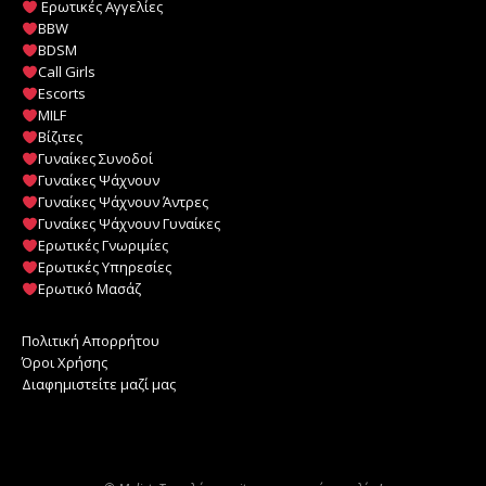
Ερωτικές Αγγελίες
BBW
BDSM
Call Girls
Escorts
MILF
️
Βίζιτες
Γυναίκες Συνοδοί
Γυναίκες Ψάχνουν
Γυναίκες Ψάχνουν Άντρες
Γυναίκες Ψάχνουν Γυναίκες
Ερωτικές Γνωριμίες
Ερωτικές Υπηρεσίες
Ερωτικό Μασάζ
Πολιτική Απορρήτου
Όροι Χρήσης
Διαφημιστείτε μαζί μας