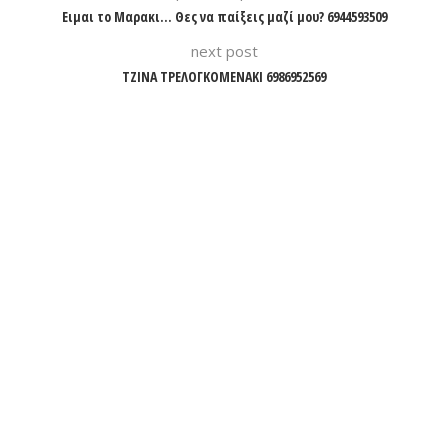
Ειμαι το Μαρακι… Θες να παίξεις μαζί μου? 6944593509
next post
ΤΖΙΝΑ ΤΡΕΛΟΓΚΟΜΕΝΑΚΙ 6986952569