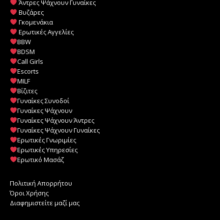
Άντρες Ψάχνουν Γυναίκες
Βυζάρες
Γκομενάκια
Ερωτικές Αγγελίες
BBW
BDSM
Call Girls
Escorts
MILF
️
Βίζιτες
Γυναίκες Συνοδοί
Γυναίκες Ψάχνουν
Γυναίκες Ψάχνουν Άντρες
Γυναίκες Ψάχνουν Γυναίκες
Ερωτικές Γνωριμίες
Ερωτικές Υπηρεσίες
Ερωτικό Μασάζ
Πολιτική Απορρήτου
Όροι Χρήσης
Διαφημιστείτε μαζί μας