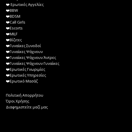
❤️️ Ερωτικές Αγγελίες
❤️️BBW
❤️️BDSM
❤️️Call Girls
❤️️Escorts
❤️️MILF
❤️️Βίζιτες
❤️️Γυναίκες Συνοδοί
❤️️Γυναίκες Ψάχνουν
❤️️Γυναίκες Ψάχνουν Άντρες
❤️️Γυναίκες Ψάχνουν Γυναίκες
❤️️Ερωτικές Γνωριμίες
❤️️Ερωτικές Υπηρεσίες
❤️️Ερωτικό Μασάζ
Πολιτική Απορρήτου
Όροι Χρήσης
Διαφημιστείτε μαζί μας