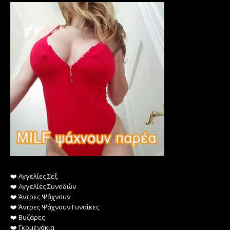
❤️️ Αγγελίες Σεξ
❤️️ Αγγελίες Συνοδών
❤️️ Άντρες Ψάχνουν
❤️️ Άντρες Ψάχνουν Γυναίκες
❤️️ Βυζάρες
❤️️ Γκομενάκια