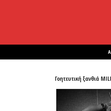
Α
Γοητευτική ξανθιά MIL