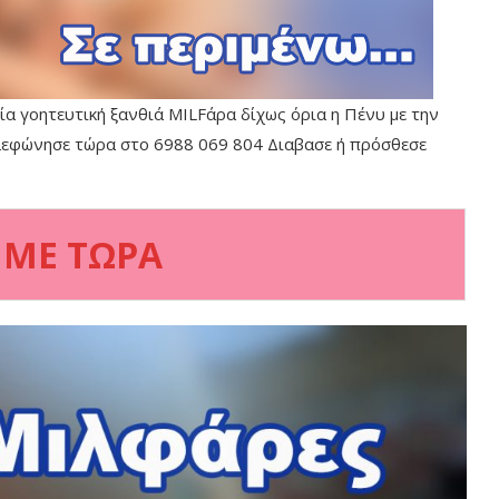
μία γοητευτική ξανθιά MILFάρα δίχως όρια η Πένυ με την
ηλεφώνησε τώρα στο 6988 069 804 Διαβασε ή πρόσθεσε
 ΜΕ ΤΩΡΑ