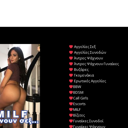
Αγγελίες Σεξ
Αγγελίες Συνοδών
Άντρες Ψάχνουν
Άντρες Ψάχνουν Γυναίκες
Βυζάρες
Γκομενάκια
Ερωτικές Αγγελίες
BBW
BDSM
Call Girls
Escorts
MILF
️
Βίζιτες
Γυναίκες Συνοδοί
Γυναίκες Ψάχνουν