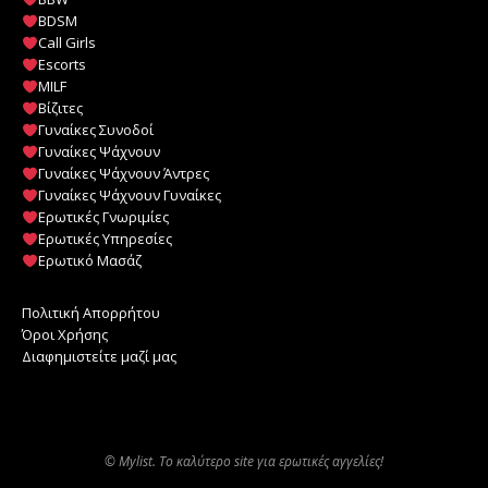
BDSM
Call Girls
Escorts
MILF
️
Βίζιτες
Γυναίκες Συνοδοί
Γυναίκες Ψάχνουν
Γυναίκες Ψάχνουν Άντρες
Γυναίκες Ψάχνουν Γυναίκες
Ερωτικές Γνωριμίες
Ερωτικές Υπηρεσίες
Ερωτικό Μασάζ
Πολιτική Απορρήτου
Όροι Χρήσης
Διαφημιστείτε μαζί μας
© Mylist. Το καλύτερο site για ερωτικές αγγελίες!