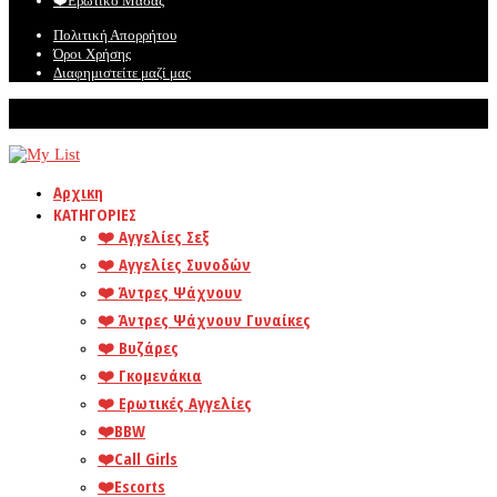
❤️️Ερωτικό Μασάζ
Πολιτική Απορρήτου
Όροι Χρήσης
Διαφημιστείτε μαζί μας
© Mylist. Το καλύτερο site για ερωτικές αγγελίες!
Αρχικη
ΚΑΤΗΓΟΡΙΕΣ
❤️️ Αγγελίες Σεξ
❤️️ Αγγελίες Συνοδών
❤️️ Άντρες Ψάχνουν
❤️️ Άντρες Ψάχνουν Γυναίκες
❤️️ Βυζάρες
❤️️ Γκομενάκια
❤️️ Ερωτικές Αγγελίες
❤️️BBW
❤️️Call Girls
❤️️Escorts