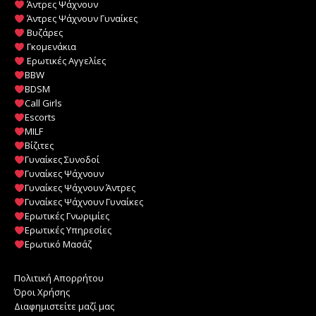
Άντρες Ψάχνουν
Άντρες Ψάχνουν Γυναίκες
Βυζάρες
Γκομενάκια
Ερωτικές Αγγελίες
BBW
BDSM
Call Girls
Escorts
MILF
️
Βίζιτες
Γυναίκες Συνοδοί
Γυναίκες Ψάχνουν
Γυναίκες Ψάχνουν Άντρες
Γυναίκες Ψάχνουν Γυναίκες
Ερωτικές Γνωριμίες
Ερωτικές Υπηρεσίες
Ερωτικό Μασάζ
Πολιτική Απορρήτου
Όροι Χρήσης
Διαφημιστείτε μαζί μας