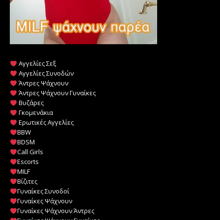
Αγγελίες Σεξ
Αγγελίες Συνοδών
Άντρες Ψάχνουν
Άντρες Ψάχνουν Γυναίκες
Βυζάρες
Γκομενάκια
Ερωτικές Αγγελίες
BBW
BDSM
Call Girls
Escorts
MILF
️
Βίζιτες
Γυναίκες Συνοδοί
Γυναίκες Ψάχνουν
Γυναίκες Ψάχνουν Άντρες