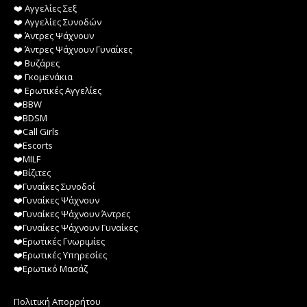
❤️️ Αγγελίες Σεξ
❤️️ Αγγελίες Συνοδών
❤️️ Άντρες Ψάχνουν
❤️️ Άντρες Ψάχνουν Γυναίκες
❤️️ Βυζάρες
❤️️ Γκομενάκια
❤️️ Ερωτικές Αγγελίες
❤️️BBW
❤️️BDSM
❤️️Call Girls
❤️️Escorts
❤️️MILF
❤️️Βίζιτες
❤️️Γυναίκες Συνοδοί
❤️️Γυναίκες Ψάχνουν
❤️️Γυναίκες Ψάχνουν Άντρες
❤️️Γυναίκες Ψάχνουν Γυναίκες
❤️️Ερωτικές Γνωριμίες
❤️️Ερωτικές Υπηρεσίες
❤️️Ερωτικό Μασάζ
Πολιτική Απορρήτου