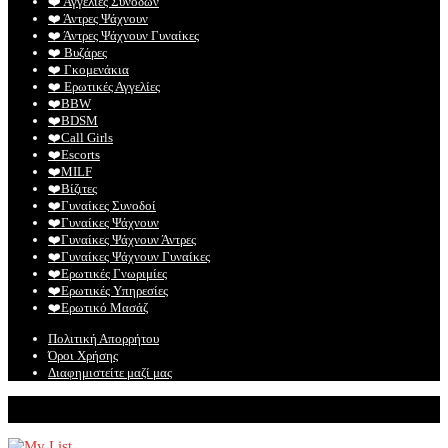
❤️️ Αγγελίες Συνοδών
❤️️ Άντρες Ψάχνουν
❤️️ Άντρες Ψάχνουν Γυναίκες
❤️️ Βυζάρες
❤️️ Γκομενάκια
❤️️ Ερωτικές Αγγελίες
❤️️BBW
❤️️BDSM
❤️️Call Girls
❤️️Escorts
❤️️MILF
❤️️Βίζιτες
❤️️Γυναίκες Συνοδοί
❤️️Γυναίκες Ψάχνουν
❤️️Γυναίκες Ψάχνουν Άντρες
❤️️Γυναίκες Ψάχνουν Γυναίκες
❤️️Ερωτικές Γνωριμίες
❤️️Ερωτικές Υπηρεσίες
❤️️Ερωτικό Μασάζ
Πολιτική Απορρήτου
Όροι Χρήσης
Διαφημιστείτε μαζί μας
© Mylist. Το καλύτερο site για ερωτικές αγγελίες!