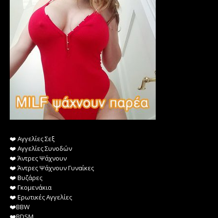
❤️️ Αγγελίες Σεξ
❤️️ Αγγελίες Συνοδών
❤️️ Άντρες Ψάχνουν
❤️️ Άντρες Ψάχνουν Γυναίκες
❤️️ Βυζάρες
❤️️ Γκομενάκια
❤️️ Ερωτικές Αγγελίες
❤️️BBW
❤️️BDSM