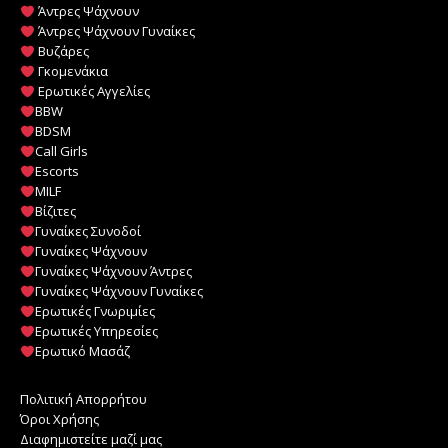
Άντρες Ψάχνουν
Άντρες Ψάχνουν Γυναίκες
Βυζάρες
Γκομενάκια
Ερωτικές Αγγελίες
BBW
BDSM
Call Girls
Escorts
MILF
️
Βίζιτες
Γυναίκες Συνοδοί
Γυναίκες Ψάχνουν
Γυναίκες Ψάχνουν Άντρες
Γυναίκες Ψάχνουν Γυναίκες
Ερωτικές Γνωριμίες
Ερωτικές Υπηρεσίες
Ερωτικό Μασάζ
Πολιτική Απορρήτου
Όροι Χρήσης
Διαφημιστείτε μαζί μας