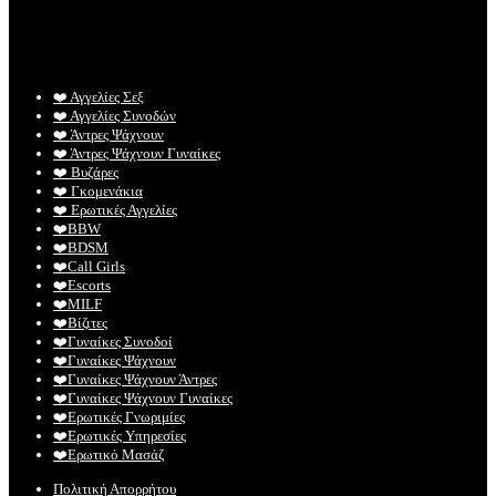
❤️️ Αγγελίες Σεξ
❤️️ Αγγελίες Συνοδών
❤️️ Άντρες Ψάχνουν
❤️️ Άντρες Ψάχνουν Γυναίκες
❤️️ Βυζάρες
❤️️ Γκομενάκια
❤️️ Ερωτικές Αγγελίες
❤️️BBW
❤️️BDSM
❤️️Call Girls
❤️️Escorts
❤️️MILF
❤️️Βίζιτες
❤️️Γυναίκες Συνοδοί
❤️️Γυναίκες Ψάχνουν
❤️️Γυναίκες Ψάχνουν Άντρες
❤️️Γυναίκες Ψάχνουν Γυναίκες
❤️️Ερωτικές Γνωριμίες
❤️️Ερωτικές Υπηρεσίες
❤️️Ερωτικό Μασάζ
Πολιτική Απορρήτου