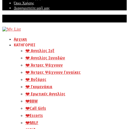
Όροι Χρήσης
Διαφημιστείτε μαζί μας
© Mylist. Το καλύτερο site για ερωτικές αγγελίες!
Αρχικη
ΚΑΤΗΓΟΡΙΕΣ
❤️️ Αγγελίες Σεξ
❤️️ Αγγελίες Συνοδών
❤️️ Άντρες Ψάχνουν
❤️️ Άντρες Ψάχνουν Γυναίκες
❤️️ Βυζάρες
❤️️ Γκομενάκια
❤️️ Ερωτικές Αγγελίες
❤️️BBW
❤️️Call Girls
❤️️Escorts
❤️️MILF