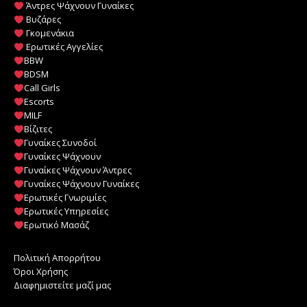
Άντρες Ψάχνουν Γυναίκες
Βυζάρες
Γκομενάκια
Ερωτικές Αγγελίες
BBW
BDSM
Call Girls
Escorts
MILF
️
Βίζιτες
Γυναίκες Συνοδοί
Γυναίκες Ψάχνουν
Γυναίκες Ψάχνουν Άντρες
Γυναίκες Ψάχνουν Γυναίκες
Ερωτικές Γνωριμίες
Ερωτικές Υπηρεσίες
Ερωτικό Μασάζ
Πολιτική Απορρήτου
Όροι Χρήσης
Διαφημιστείτε μαζί μας