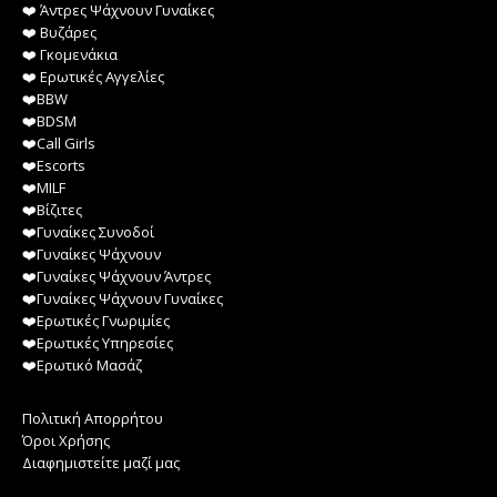
❤️️ Άντρες Ψάχνουν Γυναίκες
❤️️ Βυζάρες
❤️️ Γκομενάκια
❤️️ Ερωτικές Αγγελίες
❤️️BBW
❤️️BDSM
❤️️Call Girls
❤️️Escorts
❤️️MILF
❤️️Βίζιτες
❤️️Γυναίκες Συνοδοί
❤️️Γυναίκες Ψάχνουν
❤️️Γυναίκες Ψάχνουν Άντρες
❤️️Γυναίκες Ψάχνουν Γυναίκες
❤️️Ερωτικές Γνωριμίες
❤️️Ερωτικές Υπηρεσίες
❤️️Ερωτικό Μασάζ
Πολιτική Απορρήτου
Όροι Χρήσης
Διαφημιστείτε μαζί μας