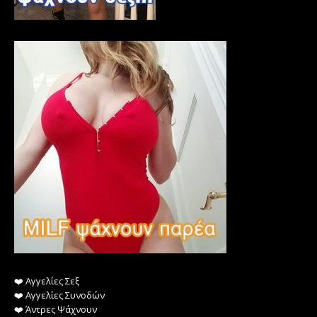
❤️️ Αγγελίες Σεξ
❤️️ Αγγελίες Συνοδών
❤️️ Άντρες Ψάχνουν