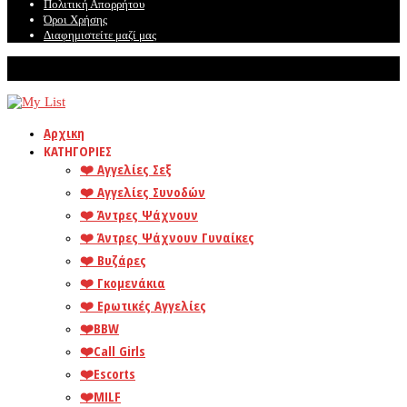
Πολιτική Απορρήτου
Όροι Χρήσης
Διαφημιστείτε μαζί μας
© Mylist. Το καλύτερο site για ερωτικές αγγελίες!
Αρχικη
ΚΑΤΗΓΟΡΙΕΣ
❤️️ Αγγελίες Σεξ
❤️️ Αγγελίες Συνοδών
❤️️ Άντρες Ψάχνουν
❤️️ Άντρες Ψάχνουν Γυναίκες
❤️️ Βυζάρες
❤️️ Γκομενάκια
❤️️ Ερωτικές Αγγελίες
❤️️BBW
❤️️Call Girls
❤️️Escorts
❤️️MILF