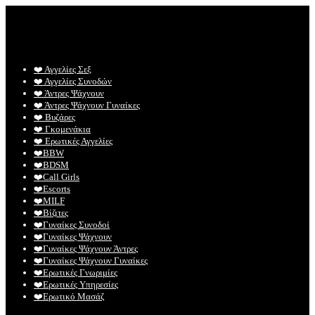
❤️️ Αγγελίες Σεξ
❤️️ Αγγελίες Συνοδών
❤️️ Άντρες Ψάχνουν
❤️️ Άντρες Ψάχνουν Γυναίκες
❤️️ Βυζάρες
❤️️ Γκομενάκια
❤️️ Ερωτικές Αγγελίες
❤️️BBW
❤️️BDSM
❤️️Call Girls
❤️️Escorts
❤️️MILF
❤️️Βίζιτες
❤️️Γυναίκες Συνοδοί
❤️️Γυναίκες Ψάχνουν
❤️️Γυναίκες Ψάχνουν Άντρες
❤️️Γυναίκες Ψάχνουν Γυναίκες
❤️️Ερωτικές Γνωριμίες
❤️️Ερωτικές Υπηρεσίες
❤️️Ερωτικό Μασάζ