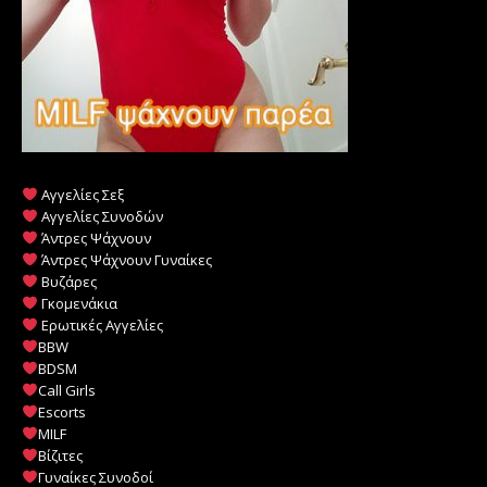
Αγγελίες Σεξ
Αγγελίες Συνοδών
Άντρες Ψάχνουν
Άντρες Ψάχνουν Γυναίκες
Βυζάρες
Γκομενάκια
Ερωτικές Αγγελίες
BBW
BDSM
Call Girls
Escorts
MILF
️
Βίζιτες
Γυναίκες Συνοδοί