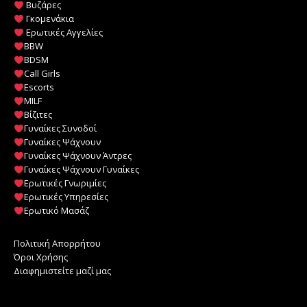
Βυζάρες
Γκομενάκια
Ερωτικές Αγγελίες
BBW
BDSM
Call Girls
Escorts
MILF
️
Βίζιτες
Γυναίκες Συνοδοί
Γυναίκες Ψάχνουν
Γυναίκες Ψάχνουν Άντρες
Γυναίκες Ψάχνουν Γυναίκες
Ερωτικές Γνωριμίες
Ερωτικές Υπηρεσίες
Ερωτικό Μασάζ
Πολιτική Απορρήτου
Όροι Χρήσης
Διαφημιστείτε μαζί μας