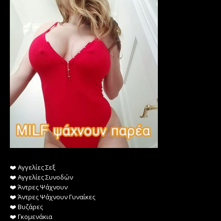
❤️️ Αγγελίες Σεξ
❤️️ Αγγελίες Συνοδών
❤️️ Άντρες Ψάχνουν
❤️️ Άντρες Ψάχνουν Γυναίκες
❤️️ Βυζάρες
❤️️ Γκομενάκια