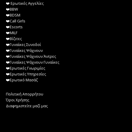
❤️️ Ερωτικές Αγγελίες
❤️️BBW
❤️️BDSM
❤️️Call Girls
❤️️Escorts
❤️️MILF
❤️️Βίζιτες
❤️️Γυναίκες Συνοδοί
❤️️Γυναίκες Ψάχνουν
❤️️Γυναίκες Ψάχνουν Άντρες
❤️️Γυναίκες Ψάχνουν Γυναίκες
❤️️Ερωτικές Γνωριμίες
❤️️Ερωτικές Υπηρεσίες
❤️️Ερωτικό Μασάζ
Πολιτική Απορρήτου
Όροι Χρήσης
Διαφημιστείτε μαζί μας