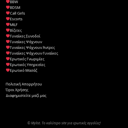
BBW
BDSM
Call Girls
Escorts
MILF
️
Βίζιτες
Γυναίκες Συνοδοί
Γυναίκες Ψάχνουν
Γυναίκες Ψάχνουν Άντρες
Γυναίκες Ψάχνουν Γυναίκες
Ερωτικές Γνωριμίες
Ερωτικές Υπηρεσίες
Ερωτικό Μασάζ
Πολιτική Απορρήτου
Όροι Χρήσης
Διαφημιστείτε μαζί μας
© Mylist. Το καλύτερο site για ερωτικές αγγελίες!