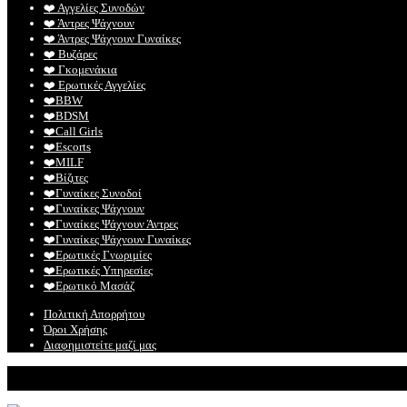
❤️️ Αγγελίες Συνοδών
❤️️ Άντρες Ψάχνουν
❤️️ Άντρες Ψάχνουν Γυναίκες
❤️️ Βυζάρες
❤️️ Γκομενάκια
❤️️ Ερωτικές Αγγελίες
❤️️BBW
❤️️BDSM
❤️️Call Girls
❤️️Escorts
❤️️MILF
❤️️Βίζιτες
❤️️Γυναίκες Συνοδοί
❤️️Γυναίκες Ψάχνουν
❤️️Γυναίκες Ψάχνουν Άντρες
❤️️Γυναίκες Ψάχνουν Γυναίκες
❤️️Ερωτικές Γνωριμίες
❤️️Ερωτικές Υπηρεσίες
❤️️Ερωτικό Μασάζ
Πολιτική Απορρήτου
Όροι Χρήσης
Διαφημιστείτε μαζί μας
© Mylist. Το καλύτερο site για ερωτικές αγγελίες!