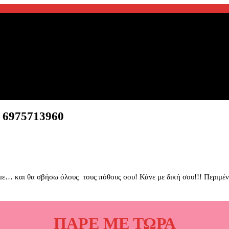
975713960
 με… και θα σβήσω όλους τους πόθους σου! Κάνε με δική σου!!! Περιμ
ΠΑΡΕ ΜΕ ΤΩΡΑ