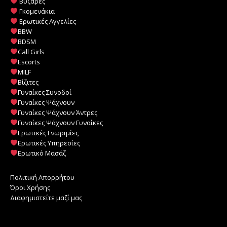
Βυζάρες
Γκομενάκια
Ερωτικές Αγγελίες
BBW
BDSM
Call Girls
Escorts
MILF
️
Βίζιτες
Γυναίκες Συνοδοί
Γυναίκες Ψάχνουν
Γυναίκες Ψάχνουν Άντρες
Γυναίκες Ψάχνουν Γυναίκες
Ερωτικές Γνωριμίες
Ερωτικές Υπηρεσίες
Ερωτικό Μασάζ
Πολιτική Απορρήτου
Όροι Χρήσης
Διαφημιστείτε μαζί μας