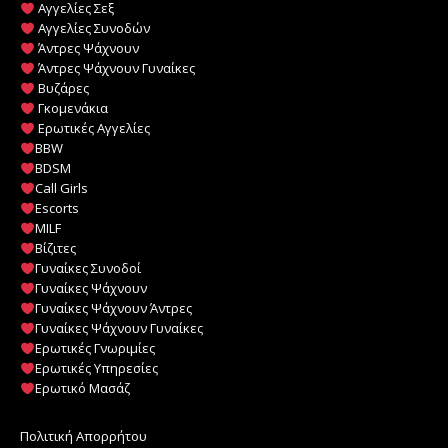
Αγγελίες Σεξ
Αγγελίες Συνοδών
Άντρες Ψάχνουν
Άντρες Ψάχνουν Γυναίκες
Βυζάρες
Γκομενάκια
Ερωτικές Αγγελίες
BBW
BDSM
Call Girls
Escorts
MILF
️
Βίζιτες
Γυναίκες Συνοδοί
Γυναίκες Ψάχνουν
Γυναίκες Ψάχνουν Άντρες
Γυναίκες Ψάχνουν Γυναίκες
Ερωτικές Γνωριμίες
Ερωτικές Υπηρεσίες
Ερωτικό Μασάζ
Πολιτική Απορρήτου