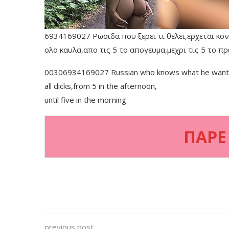
6934169027 Ρωσιδα που ξερει τι θελει,ερχεται κον
ολο καυλα,απο τις 5 το απογευμα,μεχρι τις 5 το πρ
00306934169027 Russian who knows what he want
all dicks,from 5 in the afternoon,
until five in the morning
ΠΑΡΕ
previous post