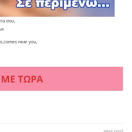
τα σου,
ωι
s,comes near you,
 ΜΕ ΤΩΡΑ
next post