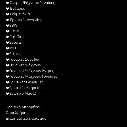
❤️️ Άντρες Ψάχνουν Γυναίκες
❤️️ Βυζάρες
❤️️ Γκομενάκια
❤️️ Ερωτικές Αγγελίες
❤️️BBW
❤️️BDSM
❤️️Call Girls
❤️️Escorts
❤️️MILF
❤️️Βίζιτες
❤️️Γυναίκες Συνοδοί
❤️️Γυναίκες Ψάχνουν
❤️️Γυναίκες Ψάχνουν Άντρες
❤️️Γυναίκες Ψάχνουν Γυναίκες
❤️️Ερωτικές Γνωριμίες
❤️️Ερωτικές Υπηρεσίες
❤️️Ερωτικό Μασάζ
Πολιτική Απορρήτου
Όροι Χρήσης
Διαφημιστείτε μαζί μας