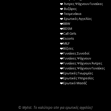
❤️️ Άντρες Ψάχνουν Γυναίκες
❤️️ Βυζάρες
❤️️ Γκομενάκια
❤️️ Ερωτικές Αγγελίες
❤️️BBW
❤️️BDSM
❤️️Call Girls
❤️️Escorts
❤️️MILF
❤️️Βίζιτες
❤️️Γυναίκες Συνοδοί
❤️️Γυναίκες Ψάχνουν
❤️️Γυναίκες Ψάχνουν Άντρες
❤️️Γυναίκες Ψάχνουν Γυναίκες
❤️️Ερωτικές Γνωριμίες
❤️️Ερωτικές Υπηρεσίες
❤️️Ερωτικό Μασάζ
© Mylist. Το καλύτερο site για ερωτικές αγγελίες!