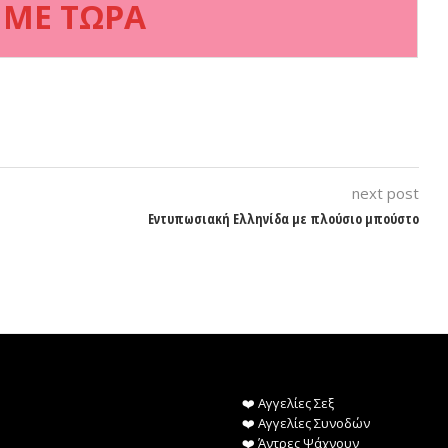
 ΜΕ ΤΩΡΑ
next post
Εντυπωσιακή Ελληνίδα με πλούσιο μπούστο
❤️️ Αγγελίες Σεξ
❤️️ Αγγελίες Συνοδών
❤️️ Άντρες Ψάχνουν