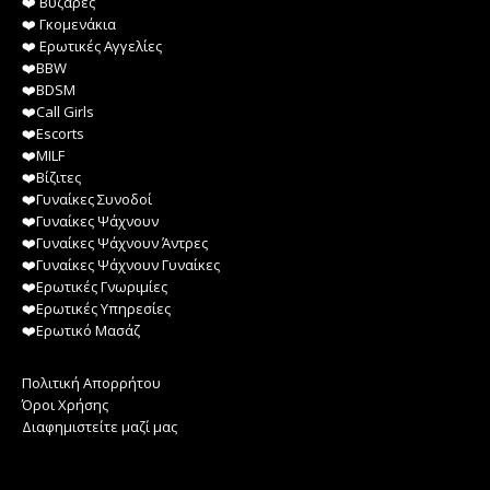
❤️️ Βυζάρες
❤️️ Γκομενάκια
❤️️ Ερωτικές Αγγελίες
❤️️BBW
❤️️BDSM
❤️️Call Girls
❤️️Escorts
❤️️MILF
❤️️Βίζιτες
❤️️Γυναίκες Συνοδοί
❤️️Γυναίκες Ψάχνουν
❤️️Γυναίκες Ψάχνουν Άντρες
❤️️Γυναίκες Ψάχνουν Γυναίκες
❤️️Ερωτικές Γνωριμίες
❤️️Ερωτικές Υπηρεσίες
❤️️Ερωτικό Μασάζ
Πολιτική Απορρήτου
Όροι Χρήσης
Διαφημιστείτε μαζί μας