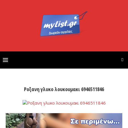
Ροξανη γλυκο λουκουμακι 6946511846