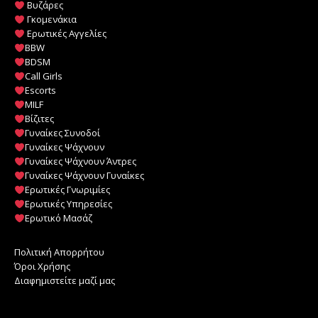
Βυζάρες
Γκομενάκια
Ερωτικές Αγγελίες
BBW
BDSM
Call Girls
Escorts
MILF
️
Βίζιτες
Γυναίκες Συνοδοί
Γυναίκες Ψάχνουν
Γυναίκες Ψάχνουν Άντρες
Γυναίκες Ψάχνουν Γυναίκες
Ερωτικές Γνωριμίες
Ερωτικές Υπηρεσίες
Ερωτικό Μασάζ
Πολιτική Απορρήτου
Όροι Χρήσης
Διαφημιστείτε μαζί μας