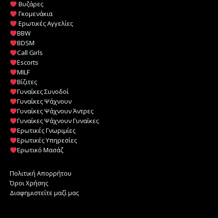
Βυζάρες
Γκομενάκια
Ερωτικές Αγγελίες
BBW
BDSM
Call Girls
Escorts
MILF
️
Βίζιτες
Γυναίκες Συνοδοί
Γυναίκες Ψάχνουν
Γυναίκες Ψάχνουν Άντρες
Γυναίκες Ψάχνουν Γυναίκες
Ερωτικές Γνωριμίες
Ερωτικές Υπηρεσίες
Ερωτικό Μασάζ
Πολιτική Απορρήτου
Όροι Χρήσης
Διαφημιστείτε μαζί μας