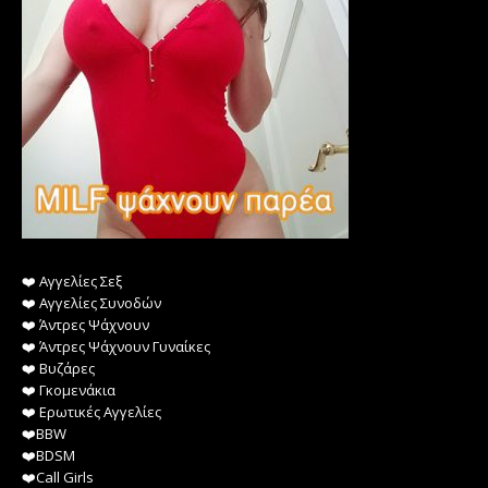
❤️️ Αγγελίες Σεξ
❤️️ Αγγελίες Συνοδών
❤️️ Άντρες Ψάχνουν
❤️️ Άντρες Ψάχνουν Γυναίκες
❤️️ Βυζάρες
❤️️ Γκομενάκια
❤️️ Ερωτικές Αγγελίες
❤️️BBW
❤️️BDSM
❤️️Call Girls