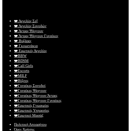
❤️️ Αγγελίες Σεξ
❤️️ Αγγελίες Συνοδών
❤️️ Άντρες Ψάχνουν
❤️️ Άντρες Ψάχνουν Γυναίκες
❤️️ Βυζάρες
❤️️ Γκομενάκια
❤️️ Ερωτικές Αγγελίες
❤️️BBW
❤️️BDSM
❤️️Call Girls
❤️️Escorts
❤️️MILF
❤️️Βίζιτες
❤️️Γυναίκες Συνοδοί
❤️️Γυναίκες Ψάχνουν
❤️️Γυναίκες Ψάχνουν Άντρες
❤️️Γυναίκες Ψάχνουν Γυναίκες
❤️️Ερωτικές Γνωριμίες
❤️️Ερωτικές Υπηρεσίες
❤️️Ερωτικό Μασάζ
Πολιτική Απορρήτου
Όροι Χρήσης