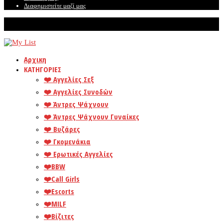
Διαφημιστείτε μαζί μας
© Mylist. Το καλύτερο site για ερωτικές αγγελίες!
Αρχικη
ΚΑΤΗΓΟΡΙΕΣ
❤️️ Αγγελίες Σεξ
❤️️ Αγγελίες Συνοδών
❤️️ Άντρες Ψάχνουν
❤️️ Άντρες Ψάχνουν Γυναίκες
❤️️ Βυζάρες
❤️️ Γκομενάκια
❤️️ Ερωτικές Αγγελίες
❤️️BBW
❤️️Call Girls
❤️️Escorts
❤️️MILF
❤️️Βίζιτες